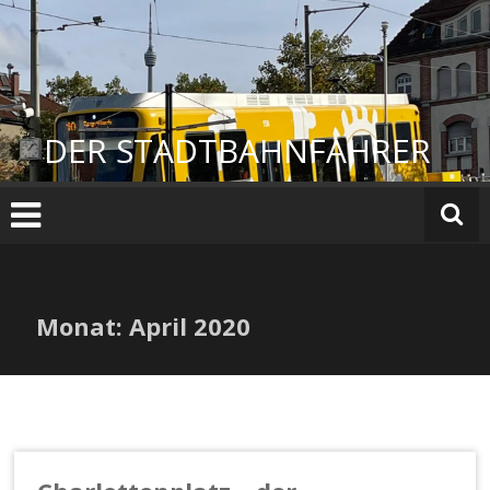
Zum
Inhalt
springen
DER STADTBAHNFAHRER
Monat:
April 2020