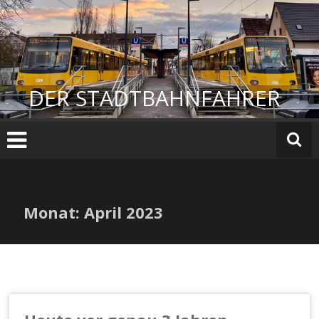
Zum
Inhalt
springen
DER STADTBAHNFAHRER
Monat:
April 2023