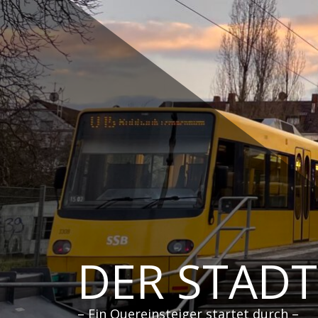
Zum
Inhalt
springen
DER STAD
– Ein Quereinsteiger startet durch –