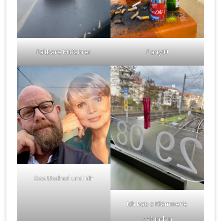
Faltbare Mitfahrer
Party!!!!
Das Uscherl und ich
Ich hab a Klämmerle
gefunden