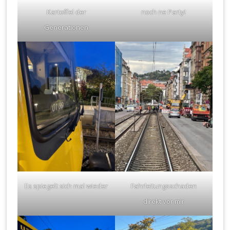
Kartoffel der
noch ne Party!
Generationen
Es spiegelt sich mal wieder
Fahrleitungsschaden
direkt vor mir