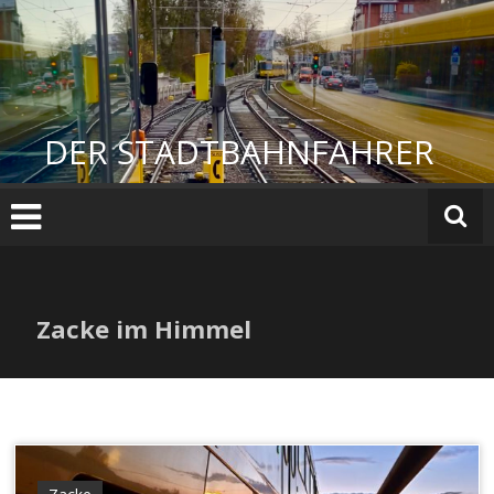
Zum
Inhalt
springen
DER STADTBAHNFAHRER
Zacke im Himmel