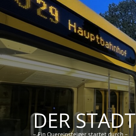
Zum
Inhalt
springen
DER STAD
– Ein Quereinsteiger startet durch –