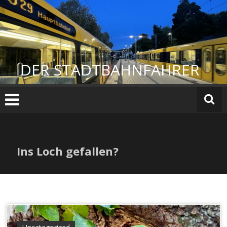
Zum
Inhalt
springen
DER STADTBAHNFAHRER
Ins Loch gefallen?