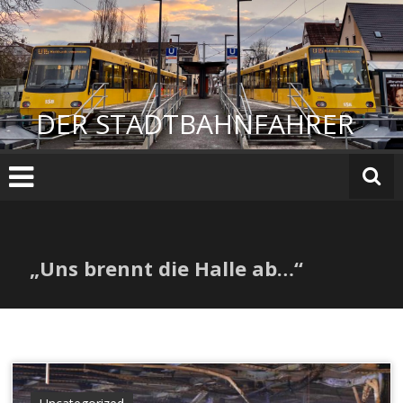
Zum
Inhalt
springen
DER STADTBAHNFAHRER
„Uns brennt die Halle ab…“