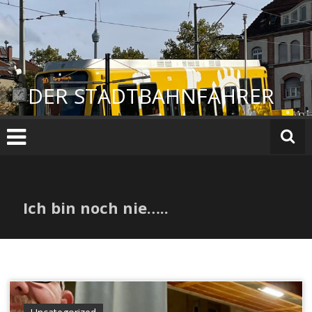
Zum
Inhalt
springen
DER STADTBAHNFAHRER
Ich bin noch nie…..