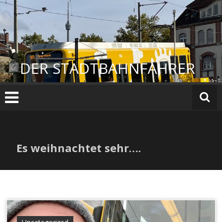
Zum
Inhalt
springen
DER STADTBAHNFAHRER
Es weihnachtet sehr….